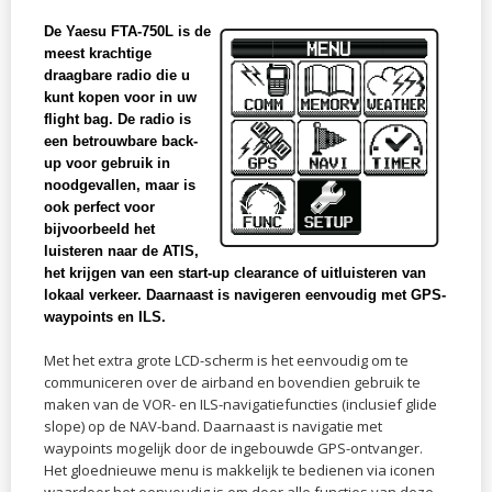
De Yaesu FTA-750L is de
meest krachtige
draagbare radio die u
kunt kopen voor in uw
flight bag. De radio is
een betrouwbare back-
up voor gebruik in
noodgevallen, maar is
ook perfect voor
bijvoorbeeld het
luisteren naar de ATIS,
het krijgen van een start-up clearance of uitluisteren van
lokaal verkeer. Daarnaast is navigeren eenvoudig met GPS-
waypoints en ILS.
Met het extra grote LCD-scherm is het eenvoudig om te
communiceren over de airband en bovendien gebruik te
maken van de VOR- en ILS-navigatiefuncties (inclusief glide
slope) op de NAV-band. Daarnaast is navigatie met
waypoints mogelijk door de ingebouwde GPS-ontvanger.
Het gloednieuwe menu is makkelijk te bedienen via iconen
waardoor het eenvoudig is om door alle functies van deze