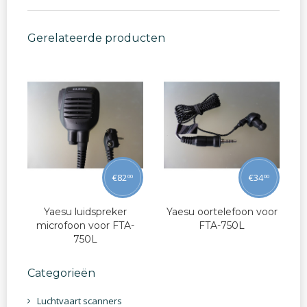
Gerelateerde producten
€
82
€
34
00
00
Yaesu luidspreker
Yaesu oortelefoon voor
microfoon voor FTA-
FTA-750L
750L
Categorieën
Luchtvaart scanners