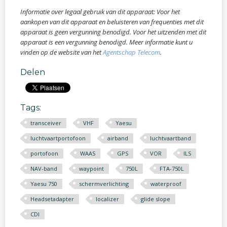
Informatie over legaal gebruik van dit apparaat: Voor het
aankopen van dit apparaat en beluisteren van frequenties met dit
apparaat is geen vergunning benodigd. Voor het uitzenden met dit
apparaat is een vergunning benodigd. Meer informatie kunt u
vinden op de website van het
Agentschap Telecom​
.
Delen
Tags:
transceiver
VHF
Yaesu
luchtvaartportofoon
airband
luchtvaartband
portofoon
WAAS
GPS
VOR
ILS
NAV-band
waypoint
750L
FTA-750L
Yaesu 750
schermverlichting
waterproof
Headsetadapter
localizer
glide slope
CDI