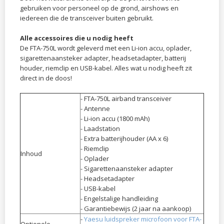
gebruiken voor personeel op de grond, airshows en
iedereen die de transceiver buiten gebruikt.
Alle accessoires die u nodig heeft
De FTA-750L wordt geleverd met een Li-ion accu, oplader,
sigarettenaansteker adapter, headsetadapter,
batterij​
houder
, riemclip en USB-kabel. Alles wat u nodig heeft zit
direct in de doos!
- FTA-750L airband transceiver
- Antenne
​- Li-ion accu (1800 mAh)
- Laadstation
- Extra batterijhouder (AA x 6)
- Riemclip
Inhoud
- Oplader
- Sigarettenaansteker adapter
- Headsetadapter
- USB-kabel
- Engelstalige handleiding
- Garantiebewijs (2 jaar na aankoop)
-
Yaesu luidspreker microfoon voor FTA-
Optionele