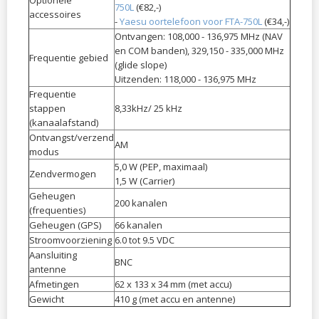
750L
(€82,-)
accessoires
-
Yaesu oortelefoon voor FTA-750L
(€34,-)
Ontvangen: 108,000 - 136,975 MHz (NAV
en COM banden), 329,150 - 335,000 MHz
Frequentie gebied
(glide slope)
Uitzenden: 118,000 - 136,975 MHz
Frequentie
stappen
8,33kHz/ 25 kHz
(kanaalafstand)
Ontvangst/verzend
AM
modus
5,0 W (PEP, maximaal)
Zendvermogen
​1,5 W (Carrier)
Geheugen
200 kanalen
(frequenties)
Geheugen (GPS)
66 kanalen
Stroomvoorziening
6.0 tot 9.5 VDC
Aansluiting
BNC
antenne
Afmetingen
62 x 133 x 34 mm (met accu)
Gewicht
410 g (met accu en antenne)