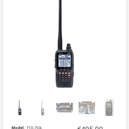
€
495
,
00
Model:
FTA-750L