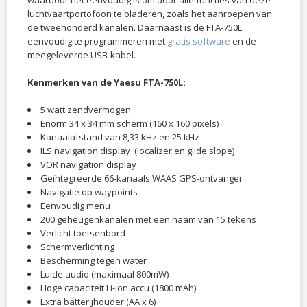
luchtvaartportofoon te bladeren, zoals het aanroepen van
de tweehonderd kanalen. Daarnaast is de FTA-750L
eenvoudig te programmeren met
gratis software
en de
meegeleverde USB-kabel.
Kenmerken van de Yaesu FTA-750L:
5 watt zendvermogen
Enorm 34 x 34 mm scherm (160 x 160 pixels)
Kanaalafstand van 8,33 kHz en 25 kHz
ILS navigation display (localizer en glide slope)
VOR navigation display
Geïntegreerde 66-kanaals WAAS GPS-ontvanger
Navigatie op waypoints
Eenvoudig menu
200 geheugenkanalen met een naam van 15 tekens
Verlicht toetsenbord
Schermverlichting
Bescherming tegen water
Luide audio (maximaal 800mW)
Hoge capaciteit Li-ion accu (1800 mAh)
Extra batterijhouder (AA x 6)