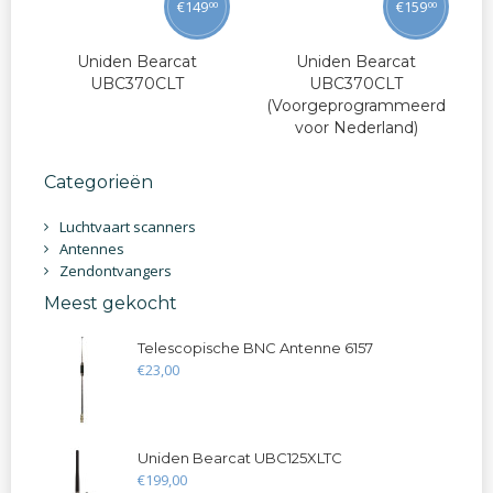
€
149
€
159
00
00
Uniden Bearcat
Uniden Bearcat
UBC370CLT
UBC370CLT
(Voorgeprogrammeerd
voor Nederland)
Categorieën
Luchtvaart scanners
Antennes
Zendontvangers
Meest gekocht
Telescopische BNC Antenne 6157
€
23
,
00
Uniden Bearcat UBC125XLTC
€
199
,
00