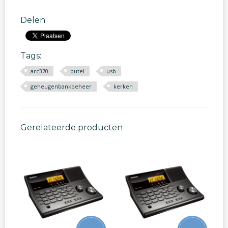
Delen
Tags:
arc370
butel
usb
geheugenbankbeheer
kerken
Gerelateerde producten