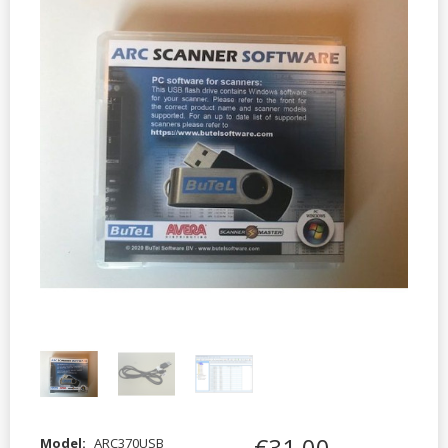
€
31
,
00
Model:
ARC370USB