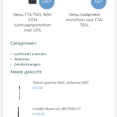
€
495
€
82
00
00
Yaesu FTA-750L NAV-
Yaesu luidspreker
COM
microfoon voor FTA-
luchtvaartportofoon
750L
met GPS
Categorieën
Luchtvaart scanners
Antennes
Zendontvangers
Meest gekocht
Telescopische BNC Antenne 6157
€
23
,
00
Uniden Bearcat UBC125XLTC
€
199
,
00