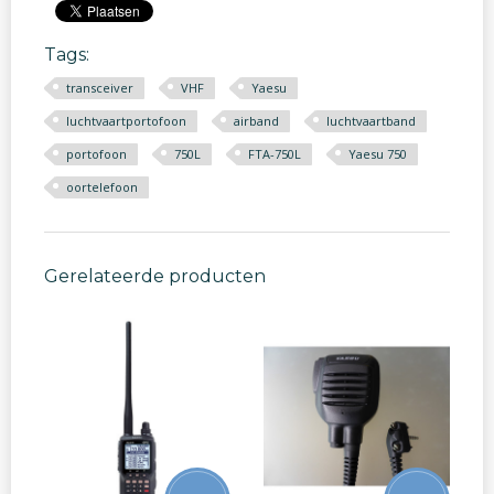
Tags:
transceiver
VHF
Yaesu
luchtvaartportofoon
airband
luchtvaartband
portofoon
750L
FTA-750L
Yaesu 750
oortelefoon
Gerelateerde producten