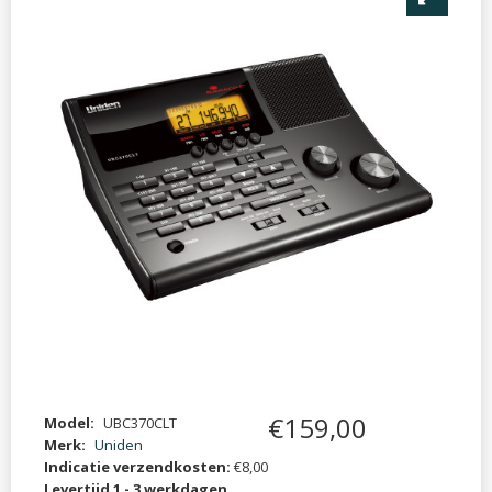
€
159
,
00
Model:
UBC370CLT
Merk:
Uniden
Indicatie verzendkosten:
€8,00
Levertijd 1 - 3 werkdagen