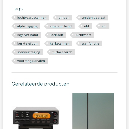
Tags:
luchtvaart scanner
uniden
uniden bearcat
alpha tagging
amateur band
uhf
vhf
lage vhf band
lock-out
luchtvaart
kerktelefoon
kerkscanner
scanfunctie
scanvertraging
turbo search
voorrangskanalen
Gerelateerde producten