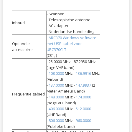
- Scanner
- Telescopische antenne
Inhoud
- AC adapter
- Nederlandse handleiding
-
ARC370 Windows software
Optionele
met USB-kabel voor
accessoires
UBC370CLT
(€31,-)
- 25.0000 MHz - 87.2950 MHz
(lage VHF band)
-
108.0000
MHz -
136.9916
MHz
(Airband)
-
137.0000
MHz -
147.9937
(2
Meter Amateur Band)
Frequentie gebied
-
148.0000
MHz -
174.0000
(hoge VHF band)
-
406.0000
MHz -
512.0000
(UHF Band)
-
806.0000
MHz -
960.0000
(Publieke band)