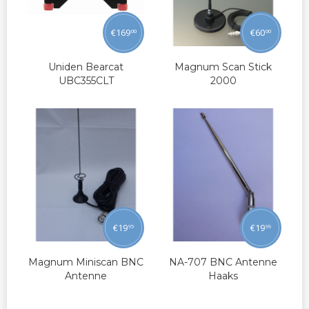
€
169
€
60
00
00
Uniden Bearcat
Magnum Scan Stick
UBC355CLT
2000
€
19
€
19
95
99
Magnum Miniscan BNC
NA-707 BNC Antenne
Antenne
Haaks