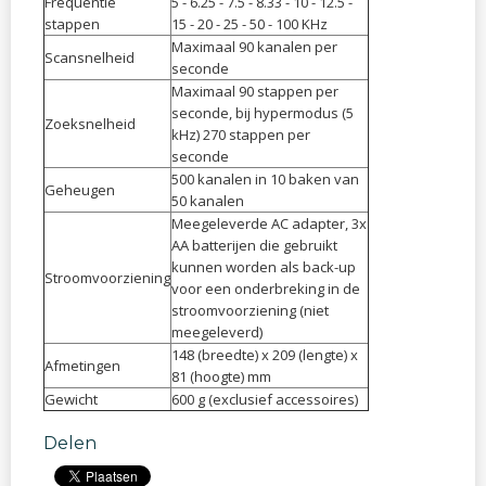
Frequentie
5 - 6.25 - 7.5 - 8.33 - 10 - 12.5 -
stappen
15 - 20 - 25 - 50 - 100 KHz
Maximaal 90 kanalen per
Scansnelheid
seconde
Maximaal 90 stappen per
seconde, bij hypermodus (5
Zoeksnelheid
kHz) 270 stappen per
seconde
500 kanalen in 10 baken van
Geheugen
50 kanalen
Meegeleverde AC adapter, 3x
AA batterijen die gebruikt
kunnen worden als back-up
Stroomvoorziening
voor een onderbreking in de
stroomvoorziening (niet
meegeleverd)
148 (breedte) x 209 (lengte) x
Afmetingen
81 (hoogte) mm
Gewicht
600 g (exclusief accessoires)
Delen