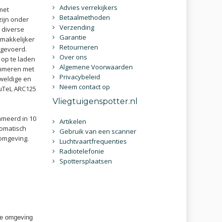
Advies verrekijkers
met
Betaalmethoden
zijn onder
Verzending
 diverse
Garantie
 makkelijker
Retourneren
ngevoerd.
Over ons
 op te laden
Algemene Voorwaarden
ammeren met
Privacybeleid
weldige en
Neem contact op
BuTeL ARC125
Vliegtuigenspotter.nl
meerd in 10
Artikelen
tomatisch
Gebruik van een scanner
omgeving.
Luchtvaartfrequenties
Radiotelefonie
Spottersplaatsen
 de omgeving