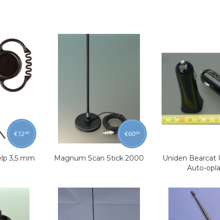
€
12
€
60
00
00
elp 3,5 mm
Magnum Scan Stick 2000
Uniden Bearcat
Auto-opl