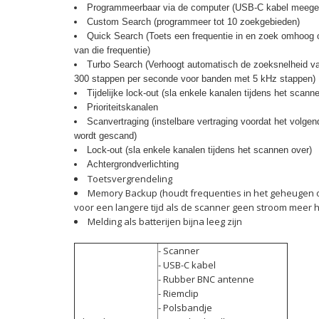
Programmeerbaar via de computer (USB-C kabel meege
Custom Search (programmeer tot 10 zoekgebieden)
Quick Search (Toets een frequentie in en zoek omhoog 
van die frequentie)
Turbo Search (Verhoogt automatisch de zoeksnelheid v
300 stappen per seconde voor banden met 5 kHz stappen)
Tijdelijke lock-out (sla enkele kanalen tijdens het scann
Prioriteitskanalen
Scanvertraging (instelbare vertraging voordat het volge
wordt gescand)
Lock-out (sla enkele kanalen tijdens het scannen over)
Achtergrondverlichting
Toetsvergrendeling
Memory Backup (houdt frequenties in het geheugen
voor een langere tijd als de scanner geen stroom meer h
Melding als batterijen bijna leeg zijn
- Scanner
- USB-C kabel
- Rubber BNC antenne
- Riemclip
- Polsbandje