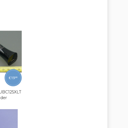
€
19
00
 UBC125XLT
ader