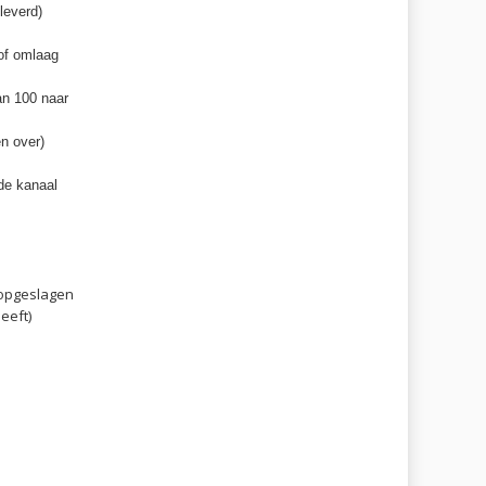
leverd)
of omlaag
an 100 naar
en over)
nde kanaal
 opgeslagen
eeft)