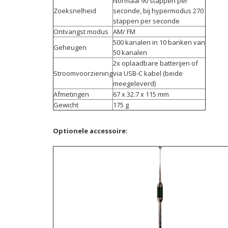
Normaal 90 stappen per
Zoeksnelheid
seconde, bij hypermodus 270
stappen per seconde
Ontvangst modus
AM/ FM
500 kanalen in 10 banken van
Geheugen
50 kanalen
2x oplaadbare batterijen of
Stroomvoorziening
via USB-C kabel (beide
meegeleverd)
Afmetingen
67 x 32.7 x 115 mm
Gewicht
175 g
Optionele accessoire: