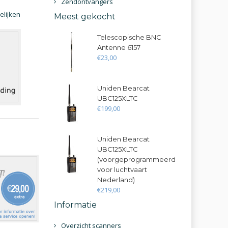
Zendontvangers
elijken
Meest gekocht
Telescopische BNC
Antenne 6157
€
23
,
00
Uniden Bearcat
UBC125XLTC
€
199
,
00
Uniden Bearcat
UBC125XLTC
(voorgeprogrammeerd
voor luchtvaart
Nederland)
€
219
,
00
Informatie
Overzicht scanners