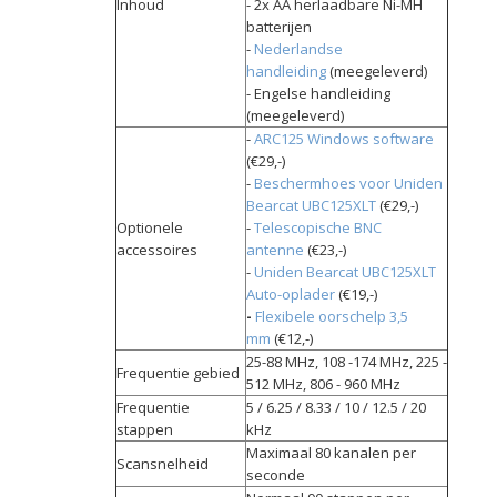
Inhoud
- 2x AA herlaadbare Ni-MH
batterijen
-
Nederlandse
handleiding
(meegeleverd)
- Engelse handleiding
(meegeleverd)
-
ARC125 Windows software
(€29,-)
-
Beschermhoes voor Uniden
Bearcat UBC125XLT
(€29,-)
Optionele
-
Telescopische
BNC
accessoires
antenne
(€23,-)
-
Uniden Bearcat UBC125XLT
Auto-oplader
(€19,-)
-
Flexibele oorschelp 3,5
mm
(€12,-)
25-88 MHz, 108 -174 MHz, 225 -
Frequentie gebied
512 MHz, 806 - 960 MHz
Frequentie
5 / 6.25 / 8.33 / 10 / 12.5 / 20
stappen
kHz
Maximaal 80 kanalen per
Scansnelheid
seconde