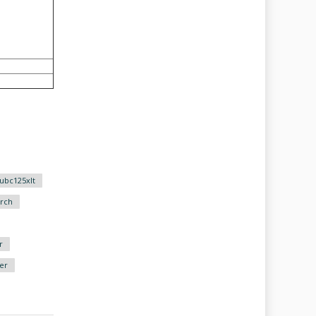
ubc125xlt
rch
r
er