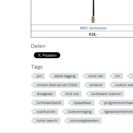
BNC antenne
€23,-
Delen
Tags:
am
alpha tagging
close call
fm
uniden bearcat ubc125xlt
airband
custom sea
draagbaar
lock-out
luchtvaart scanner
luchtvaartband
oplaadbaar
programmeerbaa
scanfunctie
scanvertraging
signaalsterktemet
turbo search
voorrangskanalen