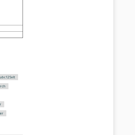
ubc125xlt
rch
r
er