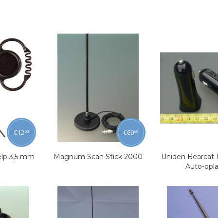
€
12
€
60
00
00
elp 3,5 mm
Magnum Scan Stick 2000
Uniden Bearcat
Auto-opl