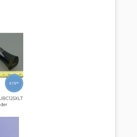
€
19
00
 UBC125XLT
ader