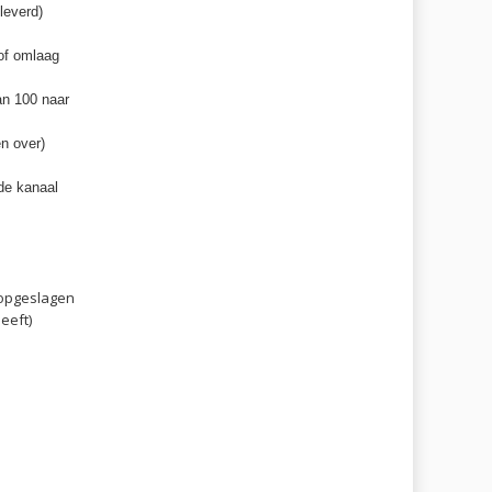
leverd)
of omlaag
an 100 naar
en over)
nde kanaal
 opgeslagen
eeft)