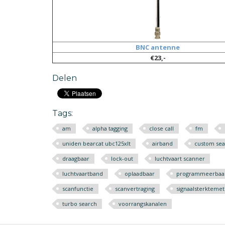
BNC antenne
€23,-
Delen
Tags:
am
alpha tagging
close call
fm
uniden bearcat ubc125xlt
airband
custom sea
draagbaar
lock-out
luchtvaart scanner
luchtvaartband
oplaadbaar
programmeerbaa
scanfunctie
scanvertraging
signaalsterktemet
turbo search
voorrangskanalen