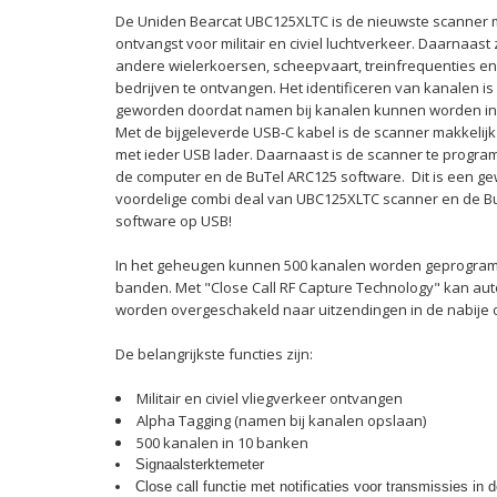
De Uniden Bearcat UBC125XLTC is de nieuwste scanner 
ontvangst voor militair en civiel luchtverkeer. Daarnaast 
andere wielerkoersen, scheepvaart,
treinfrequenties en
bedrijven te ontvangen.
Het identificeren van kanalen is
geworden doordat namen bij kanalen kunnen worden i
Met de bijgeleverde USB-C kabel is de scanner makkelijk
met ieder USB lader. Daarnaast is de scanner te progr
de computer en de BuTel ARC125 software. Dit is een ge
voordelige combi deal van UBC125XLTC scanner en de 
software op USB!
In het geheugen kunnen 500 kanalen worden geprogram
banden. Met "Close Call RF Capture Technology" kan au
worden overgeschakeld naar uitzendingen in de nabije 
De belangrijkste functies zijn:
Militair en civiel vliegverkeer ontvangen
Alpha Tagging (namen bij kanalen opslaan)
500 kanalen in 10 banken
Signaalsterktemeter
Close call functie met notificaties voor transmissies in