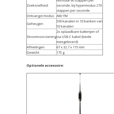
Normaal 90 stappen per
Zoeksnelheid
seconde, bij hypermodus 270
stappen per seconde
Ontvangst modus
AM/ FM
500 kanalen in 10 banken van
Geheugen
50 kanalen
2x oplaadbare batterijen of
Stroomvoorziening
via USB-C kabel (beide
meegeleverd)
Afmetingen
67 x 32.7 x 115 mm
Gewicht
175 g
Optionele accessoire: