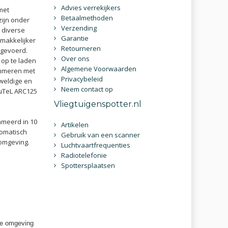
Advies verrekijkers
met
Betaalmethoden
zijn onder
Verzending
 diverse
Garantie
 makkelijker
Retourneren
ngevoerd.
Over ons
 op te laden
Algemene Voorwaarden
ammeren met
Privacybeleid
weldige en
Neem contact op
BuTeL ARC125
Vliegtuigenspotter.nl
meerd in 10
Artikelen
tomatisch
Gebruik van een scanner
omgeving.
Luchtvaartfrequenties
Radiotelefonie
Spottersplaatsen
 de omgeving