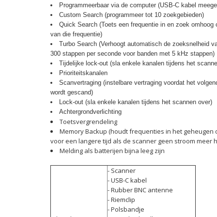
Programmeerbaar via de computer (USB-C kabel meege
Custom Search (programmeer tot 10 zoekgebieden)
Quick Search (Toets een frequentie in en zoek omhoog 
van die frequentie)
Turbo Search (Verhoogt automatisch de zoeksnelheid v
300 stappen per seconde voor banden met 5 kHz stappen)
Tijdelijke lock-out (sla enkele kanalen tijdens het scann
Prioriteitskanalen
Scanvertraging (instelbare vertraging voordat het volge
wordt gescand)
Lock-out (sla enkele kanalen tijdens het scannen over)
Achtergrondverlichting
Toetsvergrendeling
Memory Backup (houdt frequenties in het geheugen
voor een langere tijd als de scanner geen stroom meer h
Melding als batterijen bijna leeg zijn
- Scanner
- USB-C kabel
- Rubber BNC antenne
- Riemclip
- Polsbandje