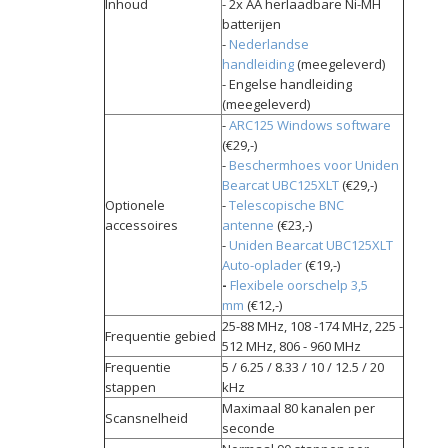
Inhoud
- 2x AA herlaadbare Ni-MH
batterijen
-
Nederlandse
handleiding
(meegeleverd)
- Engelse handleiding
(meegeleverd)
-
ARC125 Windows software
(€29,-)
-
Beschermhoes voor Uniden
Bearcat UBC125XLT
(€29,-)
Optionele
-
Telescopische
BNC
accessoires
antenne
(€23,-)
-
Uniden Bearcat UBC125XLT
Auto-oplader
(€19,-)
-
Flexibele oorschelp 3,5
mm
(€12,-)
25-88 MHz, 108 -174 MHz, 225 -
Frequentie gebied
512 MHz, 806 - 960 MHz
Frequentie
5 / 6.25 / 8.33 / 10 / 12.5 / 20
stappen
kHz
Maximaal 80 kanalen per
Scansnelheid
seconde