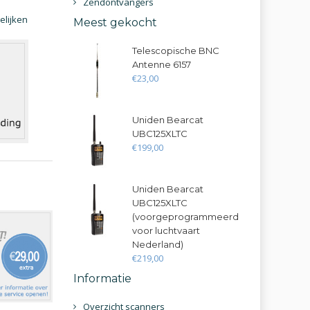
Zendontvangers
elijken
Meest gekocht
Telescopische BNC
Antenne 6157
€
23
,
00
Uniden Bearcat
UBC125XLTC
€
199
,
00
Uniden Bearcat
UBC125XLTC
(voorgeprogrammeerd
voor luchtvaart
Nederland)
€
219
,
00
Informatie
Overzicht scanners