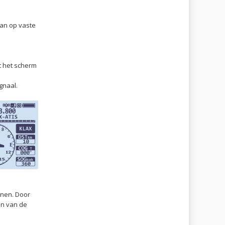
aan op vaste
t het scherm
gnaal.
onen. Door
en van de