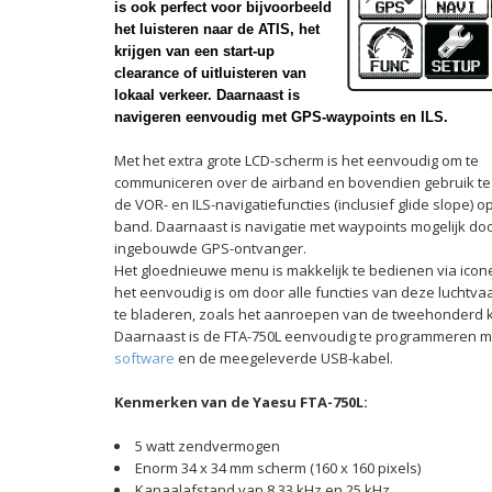
is ook perfect voor bijvoorbeeld
het luisteren naar de ATIS, het
krijgen van een start-up
clearance of uitluisteren van
lokaal verkeer. Daarnaast is
navigeren eenvoudig met GPS-waypoints en ILS.
Met het extra grote LCD-scherm is het eenvoudig om te
communiceren over de airband en bovendien gebruik t
de VOR- en ILS-navigatiefuncties (inclusief glide slope) o
band. Daarnaast is navigatie met waypoints mogelijk do
ingebouwde GPS-ontvanger.
Het gloednieuwe menu is makkelijk te bedienen via ico
het eenvoudig is om door alle functies van deze luchtva
te bladeren, zoals het aanroepen van de tweehonderd 
Daarnaast is de FTA-750L eenvoudig te programmeren 
software
en de meegeleverde USB-kabel.
Kenmerken van de Yaesu FTA-750L:
5 watt zendvermogen
Enorm 34 x 34 mm scherm (160 x 160 pixels)
Kanaalafstand van 8,33 kHz en 25 kHz