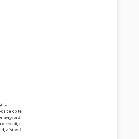
GPS-
ositie op te
genavigeerd
n de huidige
nd, afstand