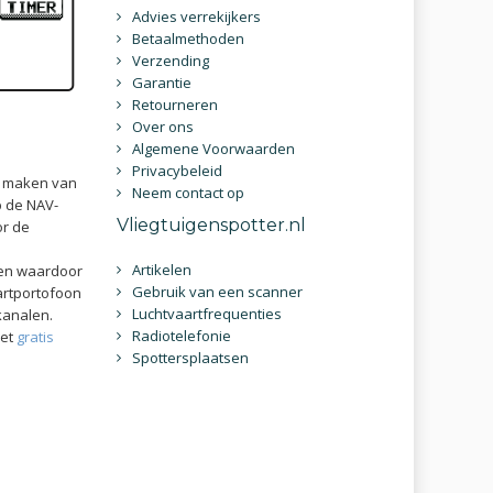
Advies verrekijkers
Betaalmethoden
Verzending
Garantie
Retourneren
Over ons
Algemene Voorwaarden
Privacybeleid
e maken van
Neem contact op
p de NAV-
Vliegtuigenspotter.nl
or de
Artikelen
nen waardoor
Gebruik van een scanner
artportofoon
Luchtvaartfrequenties
kanalen.
Radiotelefonie
met
gratis
Spottersplaatsen