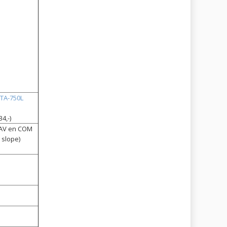
FTA-750L
34,-)
NAV en COM
 slope)