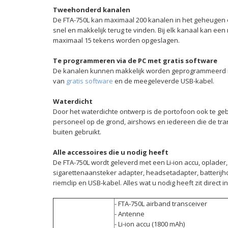
Tweehonderd kanalen
De FTA-750L kan maximaal 200 kanalen in het geheugen
snel en makkelijk terug te vinden. Bij elk kanaal kan ee
maximaal 15 tekens worden opgeslagen.
Te programmeren via de PC met gratis software
De kanalen kunnen makkelijk worden geprogrammeerd 
van
gratis software
en de meegeleverde USB-kabel.
Waterdicht
Door het waterdichte ontwerp is de portofoon ook te ge
personeel op de grond, airshows en iedereen die de tra
buiten gebruikt.
Alle accessoires die u nodig heeft
De FTA-750L wordt geleverd met een Li-ion accu, oplader,
sigarettenaansteker adapter, headsetadapter,
batterij​
riemclip en USB-kabel. Alles wat u nodig heeft zit direct i
- FTA-750L airband transceiver
- Antenne
​- Li-ion accu (1800 mAh)