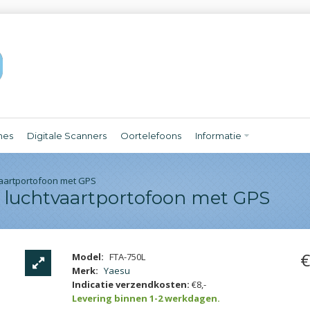
nes
Digitale Scanners
Oortelefoons
Informatie
aartportofoon met GPS
luchtvaartportofoon met GPS
€
Model:
FTA-750L
Merk:
Yaesu
Indicatie verzendkosten:
€8,-
Levering binnen 1-2 werkdagen.