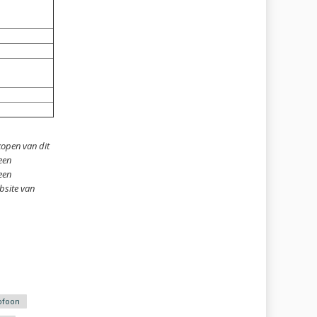
kopen van dit
een
een
bsite van
ofoon