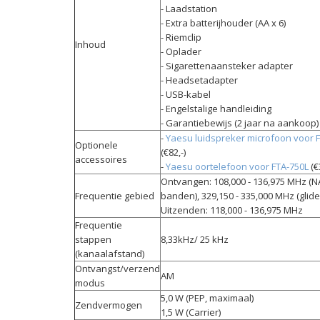
- Laadstation
- Extra batterijhouder (AA x 6)
- Riemclip
Inhoud
- Oplader
- Sigarettenaansteker adapter
- Headsetadapter
- USB-kabel
- Engelstalige handleiding
- Garantiebewijs (2 jaar na aankoop)
-
Yaesu luidspreker microfoon voor 
Optionele
(€82,-)
accessoires
-
Yaesu oortelefoon voor FTA-750L
(€
Ontvangen: 108,000 - 136,975 MHz (
Frequentie gebied
banden), 329,150 - 335,000 MHz (glide
Uitzenden: 118,000 - 136,975 MHz
Frequentie
stappen
8,33kHz/ 25 kHz
(kanaalafstand)
Ontvangst/verzend
AM
modus
5,0 W (PEP, maximaal)
Zendvermogen
​1,5 W (Carrier)