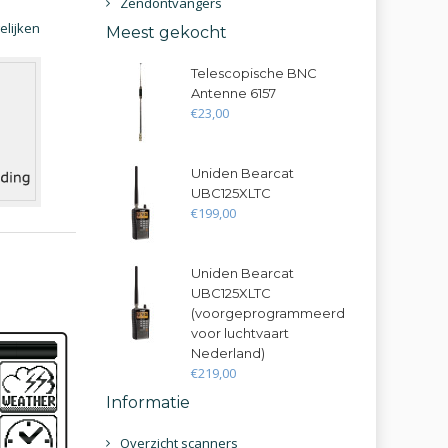
Zendontvangers
elijken
Meest gekocht
Telescopische BNC
Antenne 6157
€
23
,
00
Uniden Bearcat
UBC125XLTC
€
199
,
00
Uniden Bearcat
UBC125XLTC
(voorgeprogrammeerd
voor luchtvaart
Nederland)
€
219
,
00
Informatie
Overzicht scanners