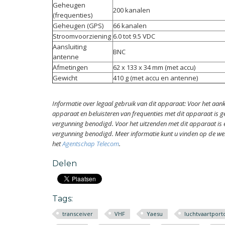
Geheugen
200 kanalen
(frequenties)
Geheugen (GPS)
66 kanalen
Stroomvoorziening
6.0 tot 9.5 VDC
Aansluiting
BNC
antenne
Afmetingen
62 x 133 x 34 mm (met accu)
Gewicht
410 g (met accu en antenne)
Informatie over legaal gebruik van dit apparaat: Voor het aan
apparaat en beluisteren van frequenties met dit apparaat is g
vergunning benodigd. Voor het uitzenden met dit apparaat is 
vergunning benodigd. Meer informatie kunt u vinden op de we
het
Agentschap Telecom​
.
Delen
Tags:
transceiver
VHF
Yaesu
luchtvaartport