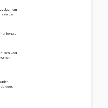
 opslaan om
n naam van
met behulp
bruiken voor
nsceiver
houder
,
n de doos!