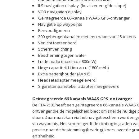
ILS navigation display (localizer en glide slope)
VOR navigation display
Geïntegreerde 66-kanaals WAAS GPS-ontvanger
Navigatie op waypoints
Eenvoudig menu
200 geheugenkanalen met een naam van 15 tekens
Verlicht toetsenbord
Schermverlichting
Bescherming tegen water
Luide audio (maximaal 800mW)
Hoge capaciteit Li-ion accu (1800 mAh)
Extra batterijhouder (AA x 6)
Headsetadapter meegeleverd
Sigarettenaansteker adapter meegeleverd
Geïntegreerde 66-kanaals WAAS GPS-ontvanger
De FTA-750L heeft een geïntegreerde 66-kanaals WAAS 
ontvanger die de mogelijkheid biedt om snel de huidige p
slaan. Daarnaast kan via het navigatiescherm worden 
via waypoints. Het scherm geeft de richting in graden va
positie naar de bestemming (bearing), koers over de gro
en snelheid.