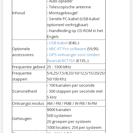
- Auto-oplader
- Telescopische antenne
Inhoud
- Montagebeugel
- Seriële PC-kabel (USB-kabel
optioneel verkrijgbaar)
- Handleiding op CD-ROM in het
Engels
-
USB-kabel
(€40,-)
Optionele
- ​
ARC-XT Pro software
(59
,95)
accessoires
-
GPS-ontvanger voor Uniden
Bearcat BCT15X
(€135,-)
Frequentie gebied
25 - 1300 MHz
Frequentie
5/6,25/7,5/8,33/10/12,5/15/20/25/
stappen
50/100 Khz
- 100 kanalen per seconde
Scansnelheid
- 300 stappen per seconde met
5 kHz
Ontvangst modus
AM / FM / FMB / W-FM / N-FM
9000 kanalen
500 systemen
Geheugen
20 groepen per systeem
1000 locaties; 256 per systeem