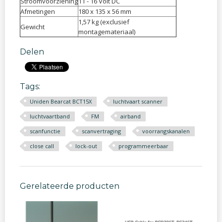
Stroomvoorziening
11 - 16 Volt DC
Afmetingen
180 x 135 x 56 mm
1,57 kg (exclusief
Gewicht
montagemateriaal)
Delen
Tags:
Uniden Bearcat BCT15X
luchtvaart scanner
luchtvaartband
FM
airband
scanfunctie
scanvertraging
voorrangskanalen
close call
lock-out
programmeerbaar
Gerelateerde producten