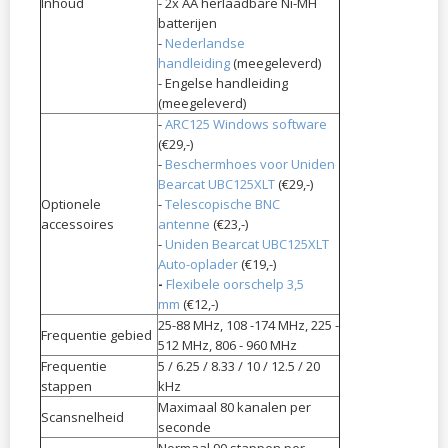
Inhoud
- 2x AA herlaadbare Ni-MH
batterijen
-
Nederlandse
handleiding
(meegeleverd)
- Engelse handleiding
(meegeleverd)
-
ARC125 Windows software
(€29,-)
-
Beschermhoes voor Uniden
Bearcat UBC125XLT
(€29,-)
Optionele
-
Telescopische
BNC
accessoires
antenne
(€23,-)
-
Uniden Bearcat UBC125XLT
Auto-oplader
(€19,-)
-
Flexibele oorschelp 3,5
mm
(€12,-)
25-88 MHz, 108 -174 MHz, 225 -
Frequentie gebied
512 MHz, 806 - 960 MHz
Frequentie
5 / 6.25 / 8.33 / 10 / 12.5 / 20
stappen
kHz
Maximaal 80 kanalen per
Scansnelheid
seconde