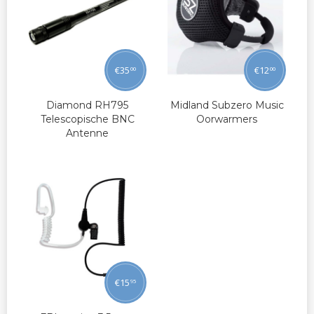
€
35
€
12
00
00
Diamond RH795
Midland Subzero Music
Telescopische BNC
Oorwarmers
Antenne
€
15
95