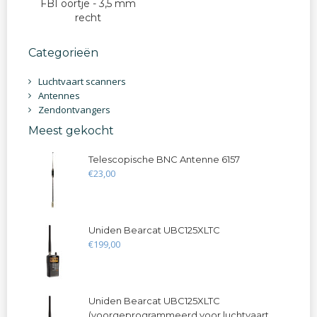
FBI oortje - 3,5 mm
recht
Categorieën
Luchtvaart scanners
Antennes
Zendontvangers
Meest gekocht
Telescopische BNC Antenne 6157
€
23
,
00
Uniden Bearcat UBC125XLTC
€
199
,
00
Uniden Bearcat UBC125XLTC
(voorgeprogrammeerd voor luchtvaart