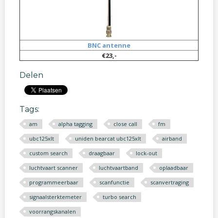
BNC antenne
€23,-
Delen
Tags:
am
alpha tagging
close call
fm
ubc125xlt
uniden bearcat ubc125xlt
airband
custom search
draagbaar
lock-out
luchtvaart scanner
luchtvaartband
oplaadbaar
programmeerbaar
scanfunctie
scanvertraging
signaalsterktemeter
turbo search
voorrangskanalen