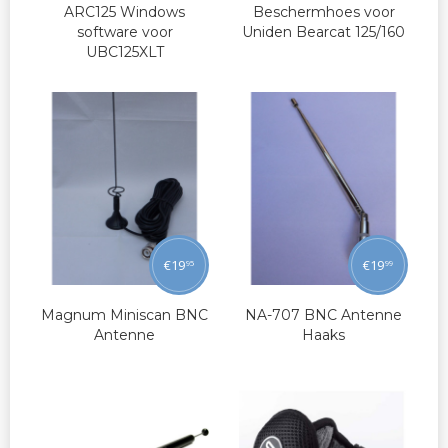
ARC125 Windows
Beschermhoes voor
software voor
Uniden Bearcat 125/160
UBC125XLT
€
19
€
19
95
99
Magnum Miniscan BNC
NA-707 BNC Antenne
Antenne
Haaks