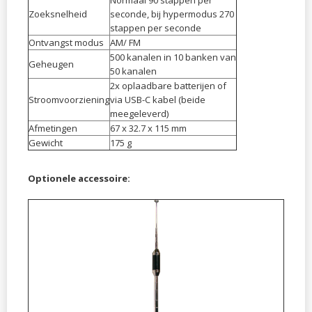
Normaal 90 stappen per
Zoeksnelheid
seconde, bij hypermodus 270
stappen per seconde
Ontvangst modus
AM/ FM
500 kanalen in 10 banken van
Geheugen
50 kanalen
2x oplaadbare batterijen of
Stroomvoorziening
via USB-C kabel (beide
meegeleverd)
Afmetingen
67 x 32.7 x 115 mm
Gewicht
175 g
Optionele accessoire: