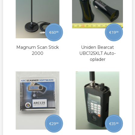
€
60
€
19
00
00
Magnum Scan Stick
Uniden Bearcat
2000
UBC125XLT Auto-
oplader
€
29
€
35
00
00