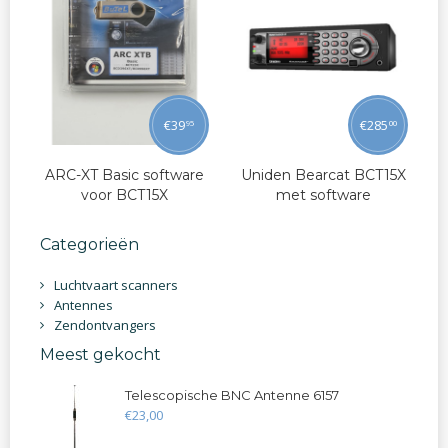
€
39
€
285
95
00
ARC-XT Basic software
Uniden Bearcat BCT15X
voor BCT15X
met software
Categorieën
Luchtvaart scanners
Antennes
Zendontvangers
Meest gekocht
Telescopische BNC Antenne 6157
€
23
,
00