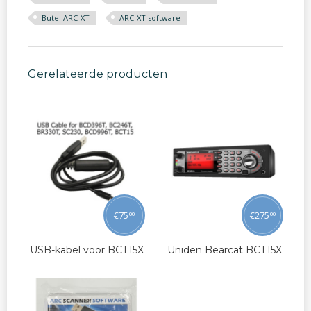
Butel ARC-XT
ARC-XT software
Gerelateerde producten
€
75
€
275
00
00
USB-kabel voor BCT15X
Uniden Bearcat BCT15X