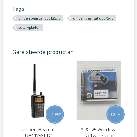
Tags:
uniden bearcat ubc125xlt
uniden bearcat ubc75xlt
auto-oplader
Gerelateerde producten
€
199
€
29
00
00
Uniden Bearcat
ARC125 Windows
UBC125XLTC
software voor