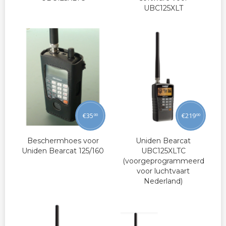
UBC125XLT
€
35
€
219
00
00
Beschermhoes voor
Uniden Bearcat
Uniden Bearcat 125/160
UBC125XLTC
(voorgeprogrammeerd
voor luchtvaart
Nederland)