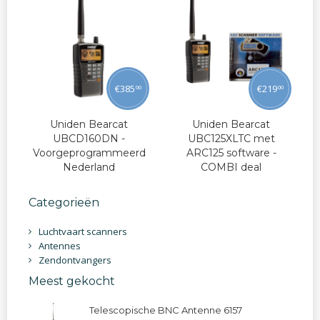
€
385
€
219
00
00
Uniden Bearcat
Uniden Bearcat
UBCD160DN -
UBC125XLTC met
Voorgeprogrammeerd
ARC125 software -
Nederland
COMBI deal
Categorieën
Luchtvaart scanners
Antennes
Zendontvangers
Meest gekocht
Telescopische BNC Antenne 6157