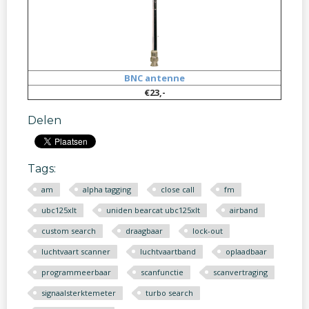
BNC antenne
€23,-
Delen
Tags:
am
alpha tagging
close call
fm
ubc125xlt
uniden bearcat ubc125xlt
airband
custom search
draagbaar
lock-out
luchtvaart scanner
luchtvaartband
oplaadbaar
programmeerbaar
scanfunctie
scanvertraging
signaalsterktemeter
turbo search