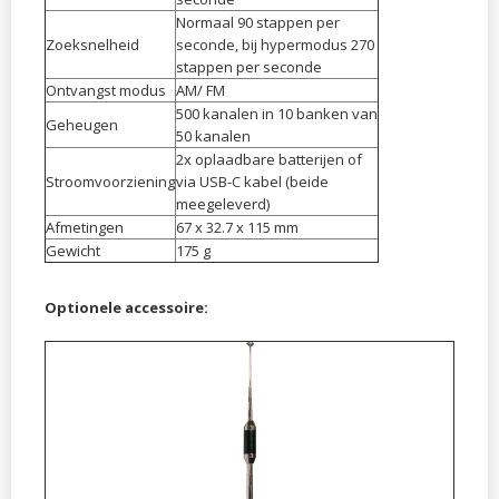
Normaal 90 stappen per
Zoeksnelheid
seconde, bij hypermodus 270
stappen per seconde
Ontvangst modus
AM/ FM
500 kanalen in 10 banken van
Geheugen
50 kanalen
2x oplaadbare batterijen of
Stroomvoorziening
via USB-C kabel (beide
meegeleverd)
Afmetingen
67 x 32.7 x 115 mm
Gewicht
175 g
Optionele accessoire: