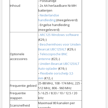
- Polsbandje
Inhoud
- 2x AA herlaadbare Ni-MH
batterijen
-
Nederlandse
handleiding
(meegeleverd)
- Engelse handleiding
(meegeleverd)
-
ARC125 Windows software
(€29,-)
-
Beschermhoes voor Uniden
Bearcat UBC125XLT
(€29,-)
Optionele
-
Telescopische
BNC
accessoires
antenne
(€23,-)
-
Uniden Bearcat UBC125XLT
Auto-oplader
(€19,-)
-
Flexibele oorschelp 3,5
mm
(€12,-)
25-88 MHz, 108 -174 MHz, 225 -
Frequentie gebied
512 MHz, 806 - 960 MHz
Frequentie
5 / 6.25 / 8.33 / 10 / 12.5 / 20
stappen
kHz
Maximaal 80 kanalen per
Scansnelheid
seconde