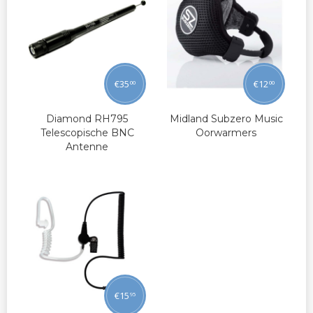
€
35
€
12
00
00
Diamond RH795
Midland Subzero Music
Telescopische BNC
Oorwarmers
Antenne
€
15
95