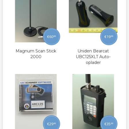
€
60
€
19
00
00
Magnum Scan Stick
Uniden Bearcat
2000
UBC125XLT Auto-
oplader
€
29
€
35
00
00