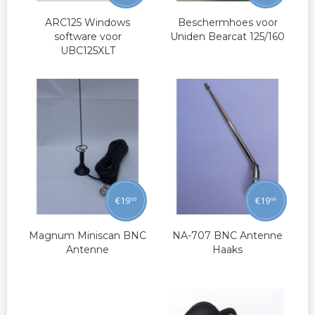
ARC125 Windows
Beschermhoes voor
software voor
Uniden Bearcat 125/160
UBC125XLT
€
19
€
19
95
99
Magnum Miniscan BNC
NA-707 BNC Antenne
Antenne
Haaks