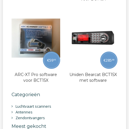
€
59
€
285
95
00
ARC-XT Pro software
Uniden Bearcat BCT15X
voor BCT15X
met software
Categorieën
Luchtvaart scanners
Antennes
Zendontvangers
Meest gekocht