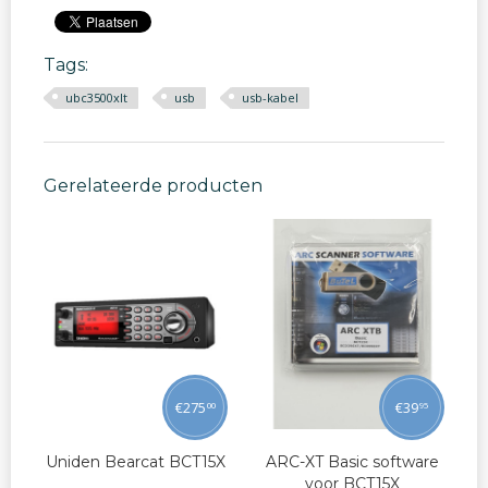
Tags:
ubc3500xlt
usb
usb-kabel
Gerelateerde producten
€
275
€
39
00
95
Uniden Bearcat BCT15X
ARC-XT Basic software
voor BCT15X