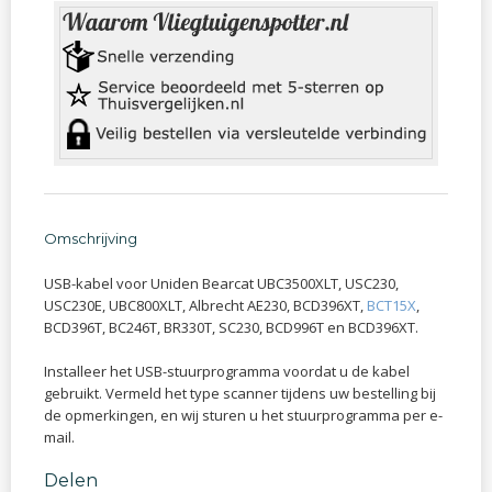
Omschrijving
USB-kabel voor Uniden Bearcat UBC3500XLT, USC230,
USC230E, UBC800XLT, Albrecht AE230, BCD396XT,
BCT15X
,
BCD396T, BC246T, BR330T, SC230, BCD996T en BCD396XT.
Installeer het USB-stuurprogramma voordat u de kabel
gebruikt. Vermeld het type scanner tijdens uw bestelling bij
de opmerkingen, en wij sturen u het stuurprogramma per e-
mail.
Delen