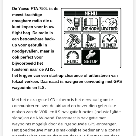
De Yaesu FTA-750L is de
meest krachtige
draagbare radio die u
kunt kopen voor in uw
flight bag. De radio is
een betrouwbare back-
up voor gebruik in
noodgevallen, maar is
ook perfect voor
bijvoorbeeld het
luisteren naar de ATIS,
het krijgen van een start-up clearance of uitluisteren van
lokaal verkeer. Daarnaast is navigeren eenvoudig met GPS-
waypoints en ILS.
Met het extra grote LCD-scherm is het eenvoudig om te
communiceren over de airband en bovendien gebruik te
maken van de VOR- en ILS-navigatiefuncties (inclusief glide
slope) op de NAV-band. Daarnaast is navigatie met
waypoints mogelijk door de ingebouwde GPS-ontvanger.
Het gloednieuwe menu is makkelijk te bedienen via iconen
waardoor het eenvoudig is om door alle functies van deze