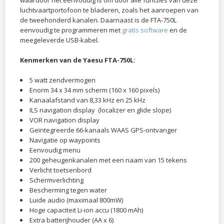
luchtvaartportofoon te bladeren, zoals het aanroepen van
de tweehonderd kanalen. Daarnaast is de FTA-750L
eenvoudig te programmeren met
gratis software
en de
meegeleverde USB-kabel.
Kenmerken van de Yaesu FTA-750L:
5 watt zendvermogen
Enorm 34 x 34 mm scherm (160 x 160 pixels)
Kanaalafstand van 8,33 kHz en 25 kHz
ILS navigation display (localizer en glide slope)
VOR navigation display
Geïntegreerde 66-kanaals WAAS GPS-ontvanger
Navigatie op waypoints
Eenvoudig menu
200 geheugenkanalen met een naam van 15 tekens
Verlicht toetsenbord
Schermverlichting
Bescherming tegen water
Luide audio (maximaal 800mW)
Hoge capaciteit Li-ion accu (1800 mAh)
Extra batterijhouder (AA x 6)