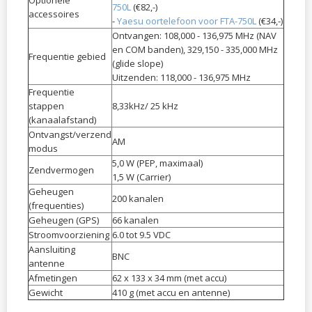
750L
(€82,-)
accessoires
-
Yaesu oortelefoon voor FTA-750L
(€34,-)
Ontvangen: 108,000 - 136,975 MHz (NAV
en COM banden), 329,150 - 335,000 MHz
Frequentie gebied
(glide slope)
Uitzenden: 118,000 - 136,975 MHz
Frequentie
stappen
8,33kHz/ 25 kHz
(kanaalafstand)
Ontvangst/verzend
AM
modus
5,0 W (PEP, maximaal)
Zendvermogen
​1,5 W (Carrier)
Geheugen
200 kanalen
(frequenties)
Geheugen (GPS)
66 kanalen
Stroomvoorziening
6.0 tot 9.5 VDC
Aansluiting
BNC
antenne
Afmetingen
62 x 133 x 34 mm (met accu)
Gewicht
410 g (met accu en antenne)