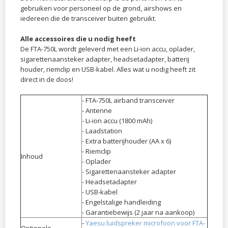
gebruiken voor personeel op de grond, airshows en
iedereen die de transceiver buiten gebruikt.
Alle accessoires die u nodig heeft
De FTA-750L wordt geleverd met een Li-ion accu, oplader,
sigarettenaansteker adapter, headsetadapter,
batterij​
houder
, riemclip en USB-kabel. Alles wat u nodig heeft zit
direct in de doos!
- FTA-750L airband transceiver
- Antenne
​- Li-ion accu (1800 mAh)
- Laadstation
- Extra batterijhouder (AA x 6)
- Riemclip
Inhoud
- Oplader
- Sigarettenaansteker adapter
- Headsetadapter
- USB-kabel
- Engelstalige handleiding
- Garantiebewijs (2 jaar na aankoop)
-
Yaesu luidspreker microfoon voor FTA-
Optionele