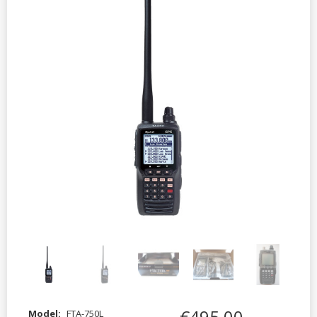
€
495
,
00
Model:
FTA-750L