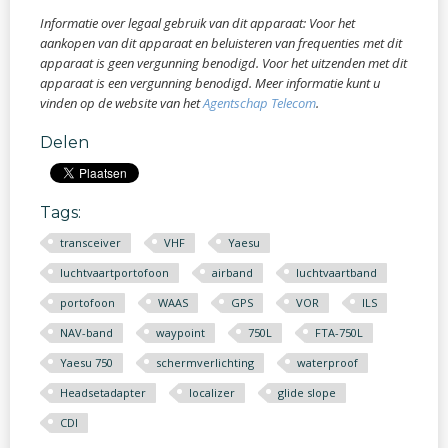
Informatie over legaal gebruik van dit apparaat: Voor het
aankopen van dit apparaat en beluisteren van frequenties met dit
apparaat is geen vergunning benodigd. Voor het uitzenden met dit
apparaat is een vergunning benodigd. Meer informatie kunt u
vinden op de website van het
Agentschap Telecom​
.
Delen
Tags:
transceiver
VHF
Yaesu
luchtvaartportofoon
airband
luchtvaartband
portofoon
WAAS
GPS
VOR
ILS
NAV-band
waypoint
750L
FTA-750L
Yaesu 750
schermverlichting
waterproof
Headsetadapter
localizer
glide slope
CDI