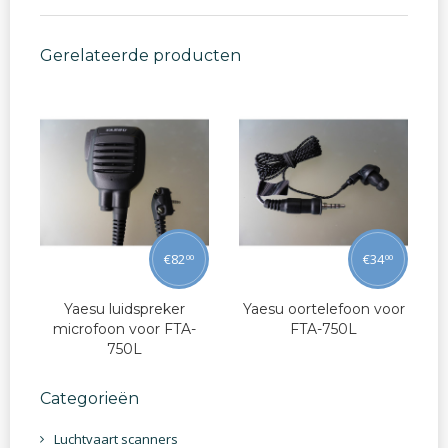
Gerelateerde producten
€
82
€
34
00
00
Yaesu luidspreker
Yaesu oortelefoon voor
microfoon voor FTA-
FTA-750L
750L
Categorieën
Luchtvaart scanners