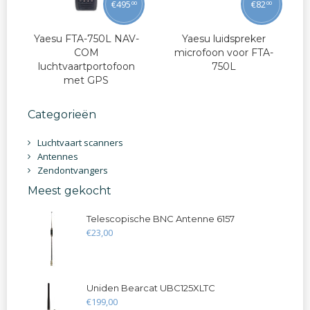
€
495
€
82
00
00
Yaesu FTA-750L NAV-
Yaesu luidspreker
COM
microfoon voor FTA-
luchtvaartportofoon
750L
met GPS
Categorieën
Luchtvaart scanners
Antennes
Zendontvangers
Meest gekocht
Telescopische BNC Antenne 6157
€
23
,
00
Uniden Bearcat UBC125XLTC
€
199
,
00