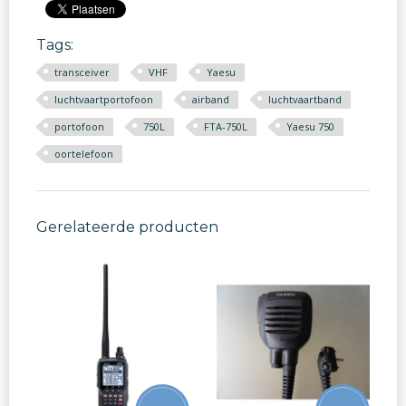
Tags:
transceiver
VHF
Yaesu
luchtvaartportofoon
airband
luchtvaartband
portofoon
750L
FTA-750L
Yaesu 750
oortelefoon
Gerelateerde producten