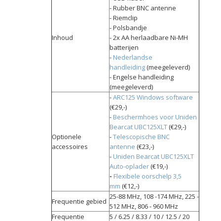
- Rubber BNC antenne
- Riemclip
- Polsbandje
Inhoud
- 2x AA herlaadbare Ni-MH
batterijen
-
Nederlandse
handleiding
(meegeleverd)
- Engelse handleiding
(meegeleverd)
-
ARC125 Windows software
(€29,-)
-
Beschermhoes voor Uniden
Bearcat UBC125XLT
(€29,-)
Optionele
-
Telescopische
BNC
accessoires
antenne
(€23,-)
-
Uniden Bearcat UBC125XLT
Auto-oplader
(€19,-)
-
Flexibele oorschelp 3,5
mm
(€12,-)
25-88 MHz, 108 -174 MHz, 225 -
Frequentie gebied
512 MHz, 806 - 960 MHz
Frequentie
5 / 6.25 / 8.33 / 10 / 12.5 / 20