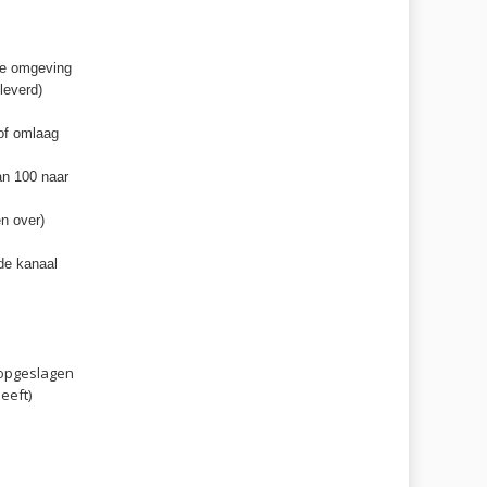
 de omgeving
leverd)
of omlaag
an 100 naar
en over)
nde kanaal
 opgeslagen
eeft)