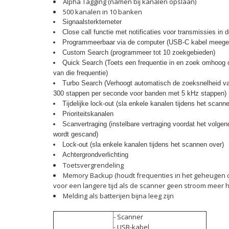
Alpha Tagging (namen bij kanalen opslaan)
500 kanalen in 10 banken
Signaalsterktemeter
Close call functie met notificaties voor transmissies in
Programmeerbaar via de computer (USB-C kabel meege
Custom Search (programmeer tot 10 zoekgebieden)
Quick Search (Toets een frequentie in en zoek omhoog 
van die frequentie)
Turbo Search (Verhoogt automatisch de zoeksnelheid v
300 stappen per seconde voor banden met 5 kHz stappen)
Tijdelijke lock-out (sla enkele kanalen tijdens het scann
Prioriteitskanalen
Scanvertraging (instelbare vertraging voordat het volge
wordt gescand)
Lock-out (sla enkele kanalen tijdens het scannen over)
Achtergrondverlichting
Toetsvergrendeling
Memory Backup (houdt frequenties in het geheugen
voor een langere tijd als de scanner geen stroom meer h
Melding als batterijen bijna leeg zijn
- Scanner
- USB-kabel