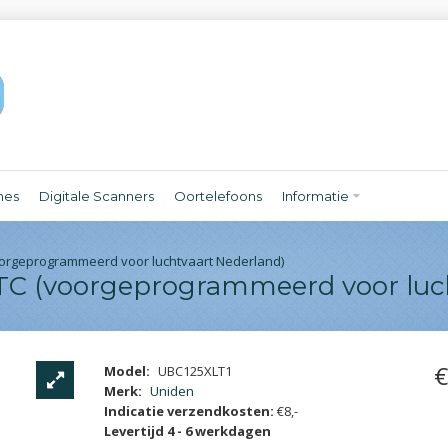
nes
Digitale Scanners
Oortelefoons
Informatie
orgeprogrammeerd voor luchtvaart Nederland)
C (voorgeprogrammeerd voor luch
€
Model:
UBC125XLT1
Merk:
Uniden
Indicatie verzendkosten:
€8,-
Levertijd 4 - 6 werkdagen