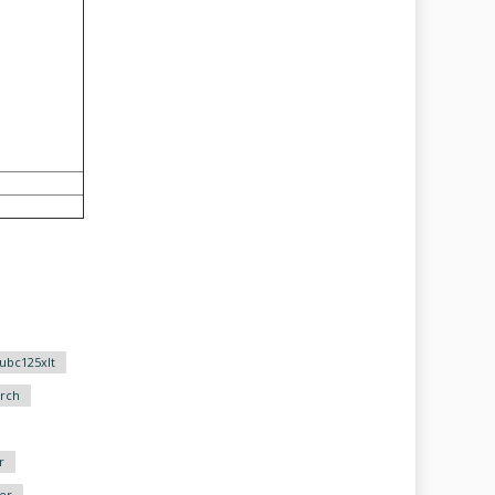
ubc125xlt
rch
r
er