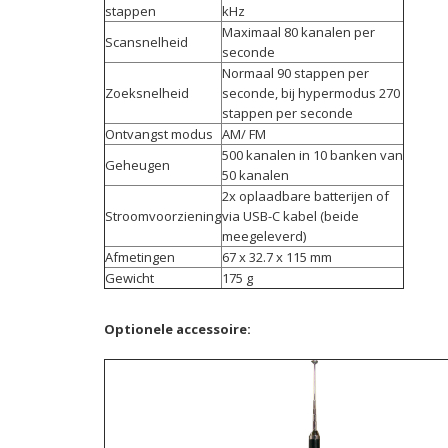
stappen
kHz
Maximaal 80 kanalen per
Scansnelheid
seconde
Normaal 90 stappen per
Zoeksnelheid
seconde, bij hypermodus 270
stappen per seconde
Ontvangst modus
AM/ FM
500 kanalen in 10 banken van
Geheugen
50 kanalen
2x oplaadbare batterijen of
Stroomvoorziening
via USB-C kabel (beide
meegeleverd)
Afmetingen
67 x 32.7 x 115 mm
Gewicht
175 g
Optionele accessoire: