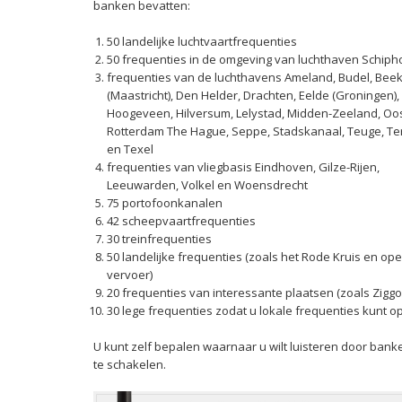
banken bevatten:
50 landelijke luchtvaartfrequenties
50 frequenties in de omgeving van luchthaven Schiph
frequenties van de luchthavens Ameland, Budel, Bee
(Maastricht), Den Helder, Drachten, Eelde (Groningen)
Hoogeveen, Hilversum, Lelystad, Midden-Zeeland, Oo
Rotterdam The Hague, Seppe, Stadskanaal, Teuge, Ter
en Texel
frequenties van vliegbasis Eindhoven, Gilze-Rijen,
Leeuwarden, Volkel en Woensdrecht
75 portofoonkanalen
42 scheepvaartfrequenties
30 treinfrequenties
50 landelijke frequenties (zoals het Rode Kruis en op
vervoer)
20 frequenties van interessante plaatsen (zoals Zigg
30 lege frequenties zodat u lokale frequenties kunt o
U kunt zelf bepalen waarnaar u wilt luisteren door banken
te schakelen.