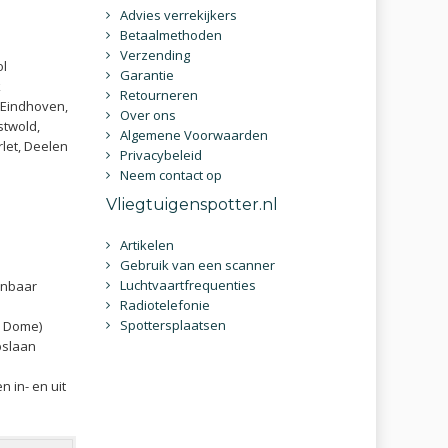
Advies verrekijkers
Betaalmethoden
Verzending
ol
Garantie
k
Retourneren
, Eindhoven,
Over ons
stwold,
Algemene Voorwaarden
let, Deelen
Privacybeleid
Neem contact op
Vliegtuigenspotter.nl
Artikelen
Gebruik van een scanner
Luchtvaartfrequenties
enbaar
Radiotelefonie
Spottersplaatsen
o Dome)
pslaan
 in- en uit