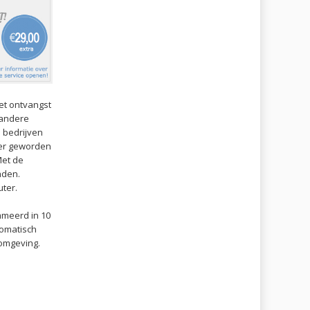
et ontvangst
r andere
e bedrijven
ker geworden
Met de
aden.
uter.
meerd in 10
tomatisch
omgeving.