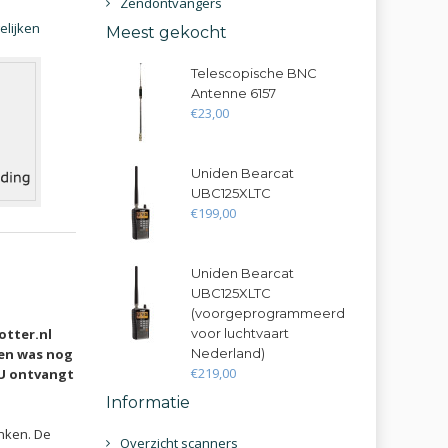
Zendontvangers
elijken
Meest gekocht
Telescopische BNC
Antenne 6157
€
23
,
00
Uniden Bearcat
UBC125XLTC
€
199
,
00
Uniden Bearcat
UBC125XLTC
(voorgeprogrammeerd
otter.nl
voor luchtvaart
en was nog
Nederland)
€
219
,
00
 U ontvangt
Informatie
anken. De
Overzicht scanners