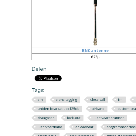
BNC antenne
€23,-
Delen
Tags:
am
alpha tagging
close call
fm
uniden bearcat ubc125xlt
airband
custom sea
draagbaar
lock-out
luchtvaart scanner
luchtvaartband
oplaadbaar
programmeerbaa
scanfunctie
scanvertraging
signaalsterktemet