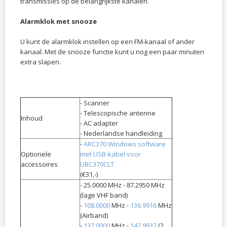
transmissies op de belangrijkste kanalen.
Alarmklok met snooze
U kunt de alarmklok instellen op een FM-kanaal of ander
kanaal. Met de snooze functie kunt u nog een paar minuten
extra slapen.
- Scanner
- Telescopische antenne
Inhoud
- AC adapter
- Nederlandse handleiding
-
ARC370 Windows software
Optionele
met USB-kabel voor
accessoires
UBC370CLT
(€31,-)
- 25.0000 MHz - 87.2950 MHz
(lage VHF band)
-
108.0000
MHz -
136.9916
MHz
(Airband)
-
137.0000
MHz -
147.9937
(2