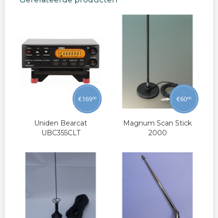
€
169
€
60
00
00
Uniden Bearcat
Magnum Scan Stick
UBC355CLT
2000