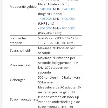
Meter Amateur Band)
Frequentie gebied
-
148.0000
MHz -
174.0000
(hoge VHF band)
-
406.0000
MHz -
512.0000
(UHF Band)
-
806.0000
MHz -
960.0000
(Publieke band)
Frequentie
5 - 6.25 - 7.5 - 8.33 - 10 - 12.5 -
stappen
15 - 20 - 25 - 50 - 100 KHz
Maximaal 90 kanalen per
Scansnelheid
seconde
Maximaal 90 stappen per
seconde, bij hypermodus (5
Zoeksnelheid
kHz) 270 stappen per
seconde
500 kanalen in 10 baken van
Geheugen
50 kanalen
Meegeleverde AC adapter, 3x
AA batterijen die gebruikt
kunnen worden als back-up
Stroomvoorziening
voor een onderbreking in de
stroomvoorziening (niet