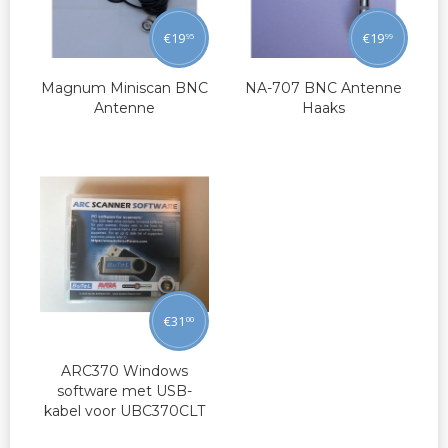
€
19
€
19
95
99
Magnum Miniscan BNC
NA-707 BNC Antenne
Antenne
Haaks
€
31
00
ARC370 Windows
software met USB-
kabel voor UBC370CLT