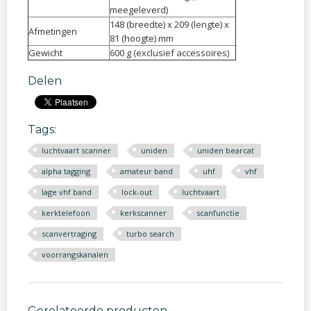
meegeleverd)
148 (breedte) x 209 (lengte) x
Afmetingen
81 (hoogte) mm
Gewicht
600 g (exclusief accessoires)
Delen
Tags:
luchtvaart scanner
uniden
uniden bearcat
alpha tagging
amateur band
uhf
vhf
lage vhf band
lock-out
luchtvaart
kerktelefoon
kerkscanner
scanfunctie
scanvertraging
turbo search
voorrangskanalen
Gerelateerde producten