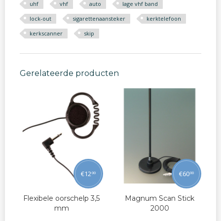
uhf
vhf
auto
lage vhf band
lock-out
sigarettenaansteker
kerktelefoon
kerkscanner
skip
Gerelateerde producten
€
12
€
60
00
00
Flexibele oorschelp 3,5
Magnum Scan Stick
mm
2000