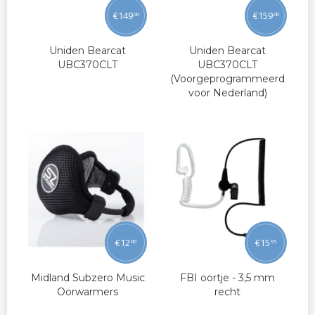
€
149
€
159
00
00
Uniden Bearcat
Uniden Bearcat
UBC370CLT
UBC370CLT
(Voorgeprogrammeerd
voor Nederland)
€
12
€
15
00
95
Midland Subzero Music
FBI oortje - 3,5 mm
Oorwarmers
recht