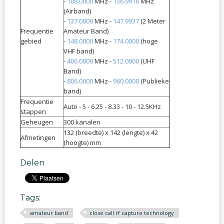
-
108.0000
MHz -
136.9916
MHz
(Airband)
-
137.0000
MHz -
147.9937
(2 Meter
Frequentie
Amateur Band)
gebied
-
148.0000
MHz -
174.0000
(hoge
VHF band)
-
406.0000
MHz -
512.0000
(UHF
Band)
-
806.0000
MHz -
960.0000
(Publieke
band)
Frequentie
Auto - 5 - 6.25 - 8.33 - 10 - 12.5KHz
stappen
Geheugen
300 kanalen
132 (breedte) x 142 (lengte) x 42
Afmetingen
(hoogte) mm
Delen
Tags:
amateur band
close call rf capture technology