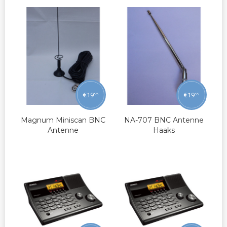
€
19
€
19
95
99
Magnum Miniscan BNC
NA-707 BNC Antenne
Antenne
Haaks