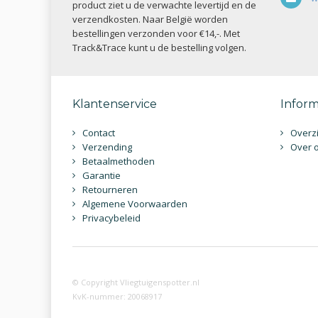
product ziet u de verwachte levertijd en de
verzendkosten. Naar België worden
bestellingen verzonden voor €14,-. Met
Track&Trace kunt u de bestelling volgen.
Klantenservice
Inform
Contact
Overzi
Verzending
Over 
Betaalmethoden
Garantie
Retourneren
Algemene Voorwaarden
Privacybeleid
© Copyright Vliegtuigenspotter.nl
KvK-nummer: 20068917