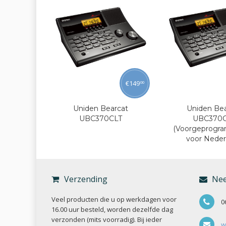
€
149
00
Uniden Bearcat
Uniden Bea
UBC370CLT
UBC370
(Voorgeprogr
voor Neder
Verzending
Nee
Veel producten die u op werkdagen voor
0
16.00 uur besteld, worden dezelfde dag
verzonden (mits voorradig). Bij ieder
w