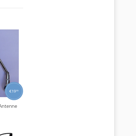
€
19
99
Antenne