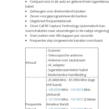
Compact voor in de auto en geleverd met sigaretten
kabel.
Geheugen voor driehonderd kanalen
Zeven voorgeprogrammeerde banken
Uitgebreid frequentiebereik
Close Call RF Capture Technology (automatisch kan
overschakelen naar uitzendingen in de nabije omgeving
Snel zoeken met 180 stappen per seconde
Frequentie skip (ongewenste kanalen overslaan)
- Scanner
- Telescopische antenne
- Antenne voor (auto)raam
Inhoud
- AC adapter
- Sigarettenaansteker kabel
- Nederlandse handleiding
- 25.0000 MHz - 87.2950 MHz (lage
VHF band)
-
108.0000
MHz -
136.9916
MHz
(Airband)
-
137.0000
MHz -
147.9937
(2 Meter
Frequentie
Amateur Band)