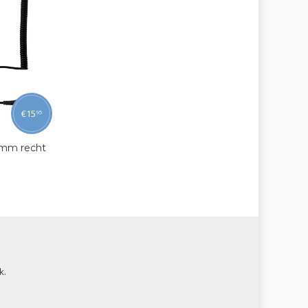
€
15
95
5 mm recht
k.