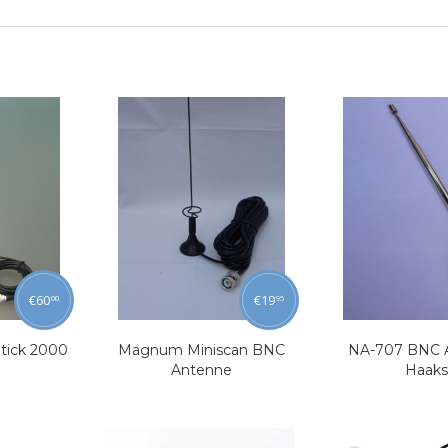
€
60
€
19
00
95
tick 2000
Magnum Miniscan BNC
NA-707 BNC 
Antenne
Haaks