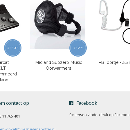
€
159
€
12
00
00
rcat
Midland Subzero Music
FBI oortje - 3,
CLT
Oorwarmers
ammeerd
land)
m contact op
Facebook
0 mensen vinden
leuk op Faceboo
6 11 765 401
ebwinkel@vliegtuigenspotter.nl