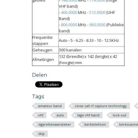
gebied
-
148.0000
MHz -
174.0000
(hoge
VHF band)
-
406.0000
MHz -
512.0000
(UHF
Band)
-
806.0000
MHz -
960.0000
(Publieke
band)
Frequentie
Auto - 5 - 6.25 - 8.33 - 10 - 12.5KHz
stappen
Geheugen
300 kanalen
132 (breedte) x 142 (lengte) x 42
Afmetingen
(hoogte) mm
Delen
Tags:
amateur band
close call rf capture technology
vhf
auto
lage vhf band
lock-out
sigarettenaansteker
kerktelefoon
kerkscanne
skip