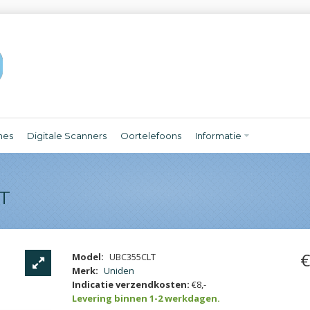
nes
Digitale Scanners
Oortelefoons
Informatie
T
€
Model:
UBC355CLT
Merk:
Uniden
Indicatie verzendkosten:
€8,-
Levering binnen 1-2 werkdagen.