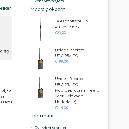
Zendontvangers
elijken
Meest gekocht
Telescopische BNC
Antenne 6157
€
23
,
00
Uniden Bearcat
UBC125XLTC
€
199
,
00
Uniden Bearcat
UBC125XLTC
elijke
(voorgeprogrammeerd
dse
voor luchtvaart
essante
Nederland)
€
219
,
00
Informatie
Overzicht scanners