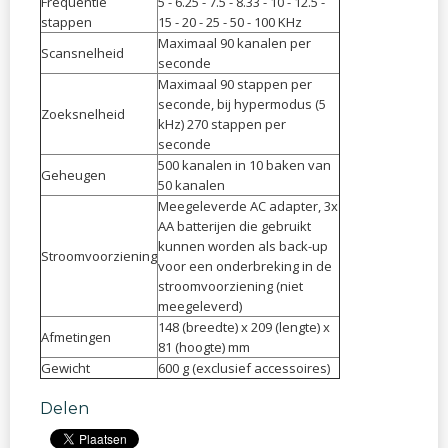
Frequentie
5 - 6.25 - 7.5 - 8.33 - 10 - 12.5 -
stappen
15 - 20 - 25 - 50 - 100 KHz
Maximaal 90 kanalen per
Scansnelheid
seconde
Maximaal 90 stappen per
seconde, bij hypermodus (5
Zoeksnelheid
kHz) 270 stappen per
seconde
500 kanalen in 10 baken van
Geheugen
50 kanalen
Meegeleverde AC adapter, 3x
AA batterijen die gebruikt
kunnen worden als back-up
Stroomvoorziening
voor een onderbreking in de
stroomvoorziening (niet
meegeleverd)
148 (breedte) x 209 (lengte) x
Afmetingen
81 (hoogte) mm
Gewicht
600 g (exclusief accessoires)
Delen