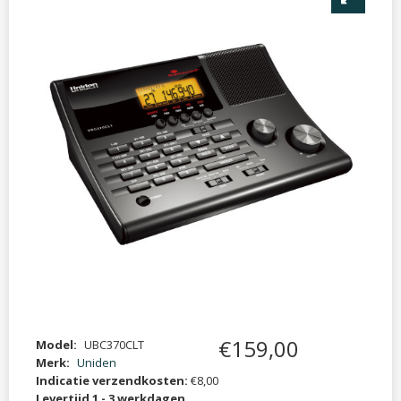
€
159
,
00
Model:
UBC370CLT
Merk:
Uniden
Indicatie verzendkosten:
€8,00
Levertijd 1 - 3 werkdagen