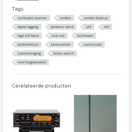
Tags:
luchtvaart scanner
uniden
uniden bearcat
alpha tagging
amateur band
uhf
vhf
lage vhf band
lock-out
luchtvaart
kerktelefoon
kerkscanner
scanfunctie
scanvertraging
turbo search
voorrangskanalen
Gerelateerde producten