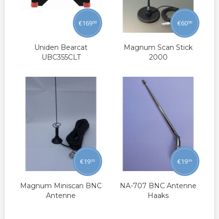
€
169
€
60
00
00
Uniden Bearcat
Magnum Scan Stick
UBC355CLT
2000
€
19
€
19
95
99
Magnum Miniscan BNC
NA-707 BNC Antenne
Antenne
Haaks