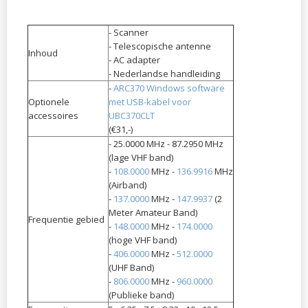
- Scanner
- Telescopische antenne
Inhoud
- AC adapter
- Nederlandse handleiding
-
ARC370 Windows software
Optionele
met USB-kabel voor
accessoires
UBC370CLT
(€31,-)
- 25.0000 MHz - 87.2950 MHz
(lage VHF band)
-
108.0000
MHz -
136.9916
MHz
(Airband)
-
137.0000
MHz -
147.9937
(2
Meter Amateur Band)
Frequentie gebied
-
148.0000
MHz -
174.0000
(hoge VHF band)
-
406.0000
MHz -
512.0000
(UHF Band)
-
806.0000
MHz -
960.0000
(Publieke band)