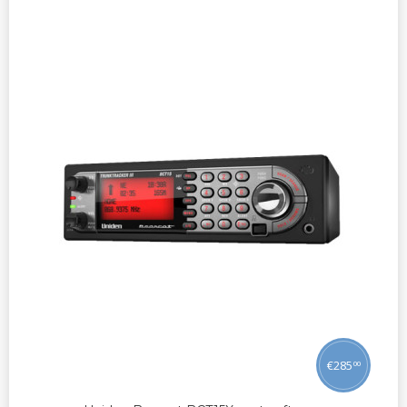
€
285
00