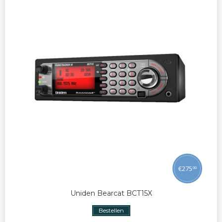
€
275
00
Uniden Bearcat BCT15X
Bestellen