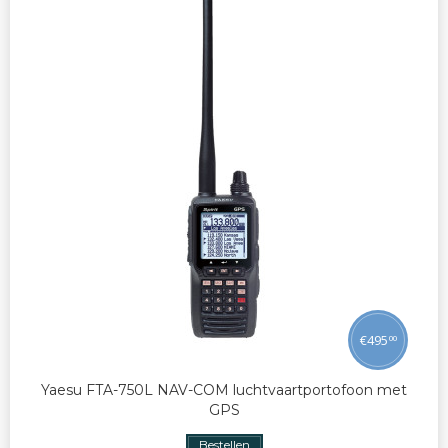
€
495
00
Yaesu FTA-750L NAV-COM luchtvaartportofoon met
GPS
Bestellen