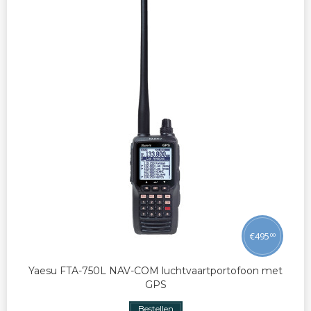
€
495
00
Yaesu FTA-750L NAV-COM luchtvaartportofoon met
GPS
Bestellen