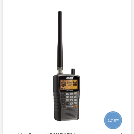
€
219
00