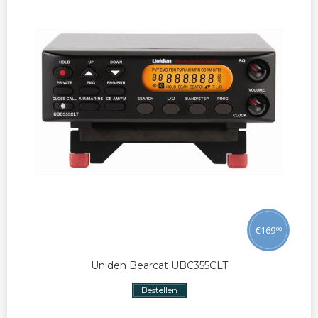
€
169
00
Uniden Bearcat UBC355CLT
Bestellen