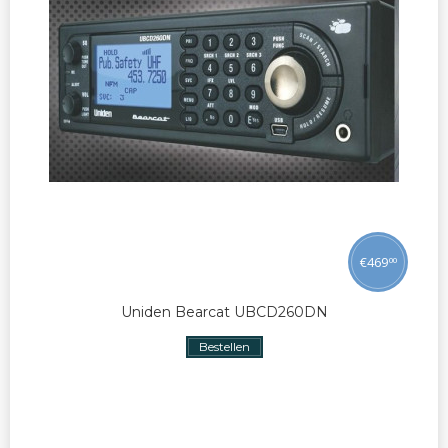
€
469
00
Uniden Bearcat UBCD260DN
Bestellen