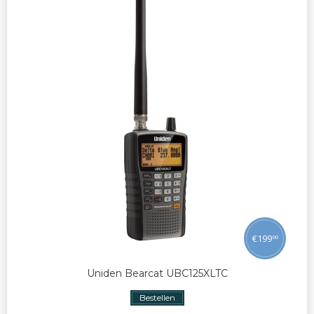
€
199
00
Uniden Bearcat UBC125XLTC
Bestellen