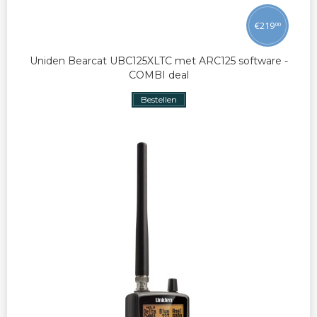
€
219
00
Uniden Bearcat UBC125XLTC met ARC125 software -
COMBI deal
Bestellen