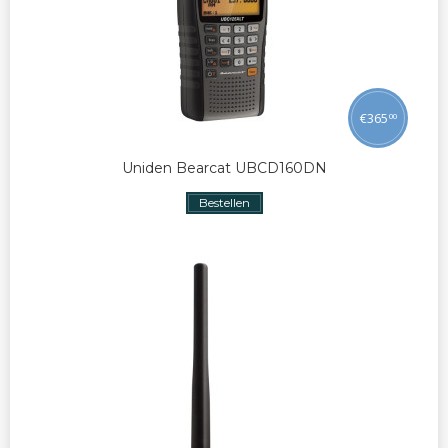
€
365
00
Uniden Bearcat UBCD160DN
Bestellen