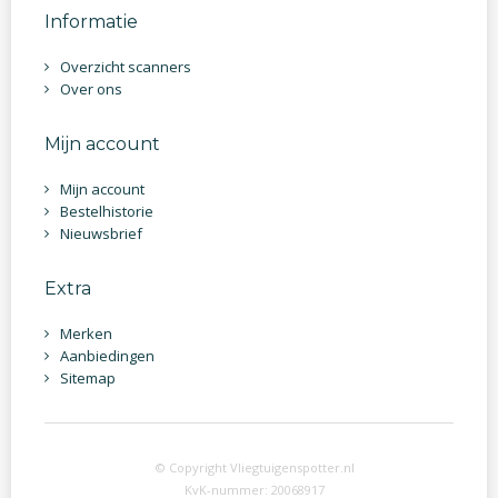
Informatie
Overzicht scanners
Over ons
Mijn account
Mijn account
Bestelhistorie
Nieuwsbrief
Extra
Merken
Aanbiedingen
Sitemap
© Copyright Vliegtuigenspotter.nl
KvK-nummer: 20068917