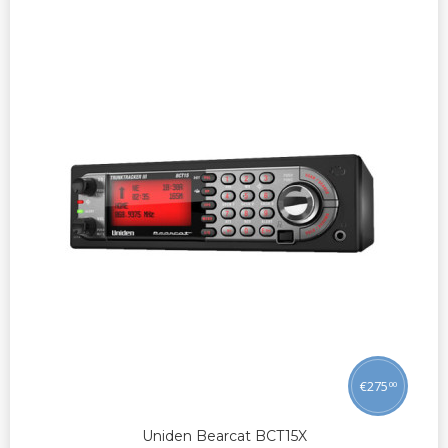
€
275
00
Uniden Bearcat BCT15X