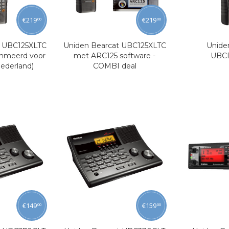
€
219
€
219
00
00
t UBC125XLTC
Uniden Bearcat UBC125XLTC
Unide
mmeerd voor
met ARC125 software -
UBC
Nederland)
COMBI deal
€
149
€
159
00
00