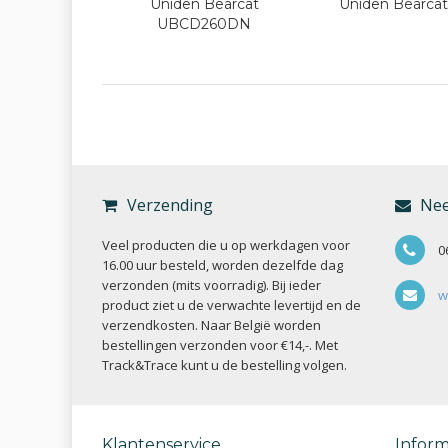
Uniden Bearcat
Uniden Bearca
UBCD260DN
Verzending
Nee
Veel producten die u op werkdagen voor
0
16.00 uur besteld, worden dezelfde dag
verzonden (mits voorradig). Bij ieder
w
product ziet u de verwachte levertijd en de
verzendkosten. Naar België worden
bestellingen verzonden voor €14,-. Met
Track&Trace kunt u de bestelling volgen.
Klantenservice
Inform