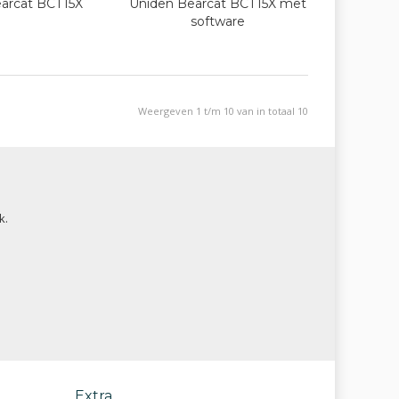
arcat BCT15X
Uniden Bearcat BCT15X met
software
Weergeven 1 t/m 10 van in totaal 10
k.
Extra