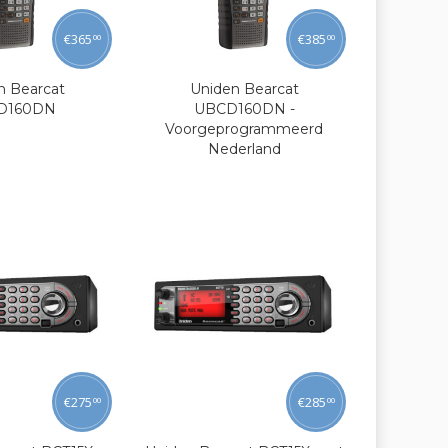
€
365
€
385
00
00
n Bearcat
Uniden Bearcat
D160DN
UBCD160DN -
Voorgeprogrammeerd
Nederland
€
275
€
285
00
00