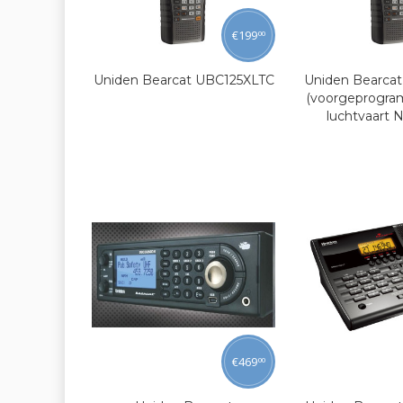
€
199
00
Uniden Bearcat UBC125XLTC
Uniden Bearca
(voorgeprogra
luchtvaart 
€
469
00