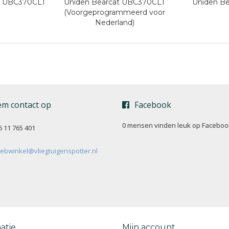
t UBC370CLT
Uniden Bearcat UBC370CLT
Uniden Be
(Voorgeprogrammeerd voor
Nederland)
m contact op
Facebook
0 mensen vinden
leuk op Faceboo
6 11 765 401
ebwinkel@vliegtuigenspotter.nl
atie
Mijn account