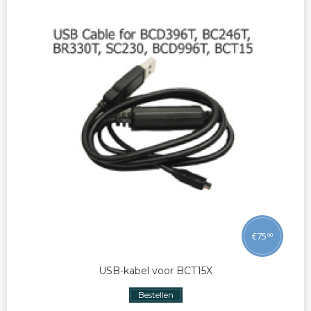
€
75
00
USB-kabel voor BCT15X
Bestellen