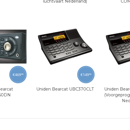
luchtvaart Nederland)
COM
€
469
€
149
00
00
earcat
Uniden Bearcat UBC370CLT
Uniden Bea
60DN
(Voorgepro
Ned