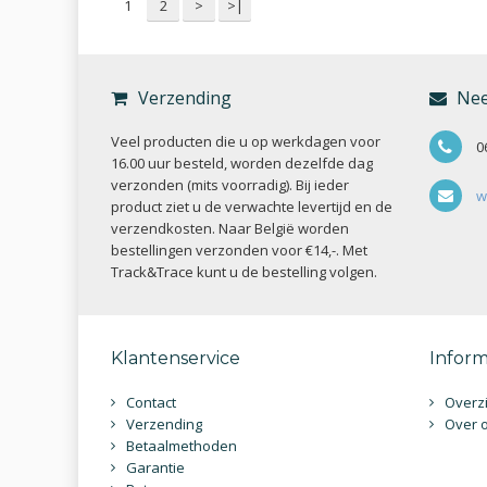
1
2
>
>|
Verzending
Nee
Veel producten die u op werkdagen voor
0
16.00 uur besteld, worden dezelfde dag
verzonden (mits voorradig). Bij ieder
w
product ziet u de verwachte levertijd en de
verzendkosten. Naar België worden
bestellingen verzonden voor €14,-. Met
Track&Trace kunt u de bestelling volgen.
Klantenservice
Inform
Contact
Overzi
Verzending
Over 
Betaalmethoden
Garantie