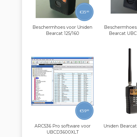
€
35
00
Beschermhoes voor Uniden
Beschermhoes 
Bearcat 125/160
Bearcat UB
€
59
00
ARC536 Pro software voor
Uniden Bearca
UBCD3600XLT