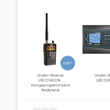
€
385
00
Uniden Bearcat
Uniden B
UBCD160DN -
UBCD2
Voorgeprogrammeerd
Nederland