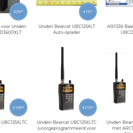
€
29
€
19
00
00
voor Uniden
Uniden Bearcat UBC125XLT
ARC536 Basi
CD3600XLT
Auto-oplader
UBCD
€
199
€
219
00
00
t UBC125XLTC
Uniden Bearcat UBC125XLTC
Uniden Bear
(voorgeprogrammeerd voor
met ARC12