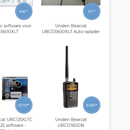
€
40
€
7
99
95
c software voor
Uniden Bearcat
3600XLT
UBCD3600XLT Auto-oplader
€
219
€
365
00
00
cat UBC125XLTC
Uniden Bearcat
5 software -
UBCD160DN