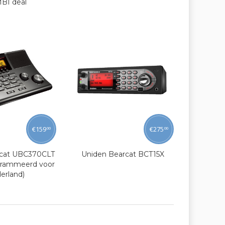
BI deal
€
159
€
275
00
00
rcat UBC370CLT
Uniden Bearcat BCT15X
grammeerd voor
erland)